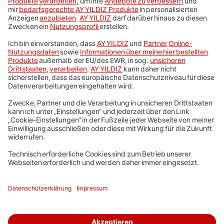
Handys und Tarife
Prepaid
Telefonie in der Türkei
Service
Impressum
AGB & Preise
Datenschutz
Cookie-Einstellungen
Sitemap
Karriere
Hinweise ElektroG/BattG
Barrierefreiheit
Zurück nach oben