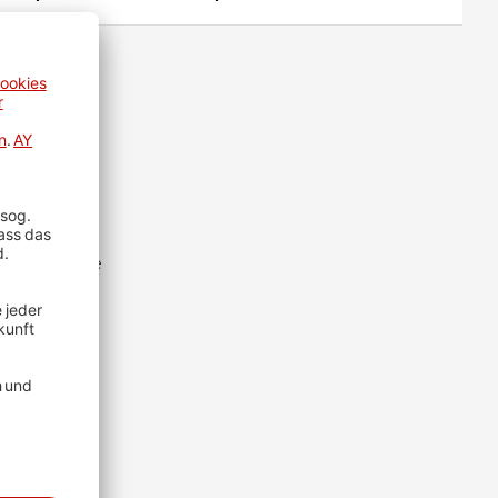
hien.
mt einem die
uszurichten.
en ist: