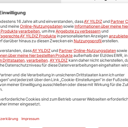
für Dich?
len wir die Touren via Ungarn und Serbien oder via Tschec
te. Dann lohnt es sich, diese noch einmal zu fahren. So kom
 Dann ist es eine gute Idee, Deine Türkei-Route danach a
übernachten.
Auf dieser Seite findest Du die richtige Unterstützung.
kei mit einem Kraftfahrzeug zu beacht