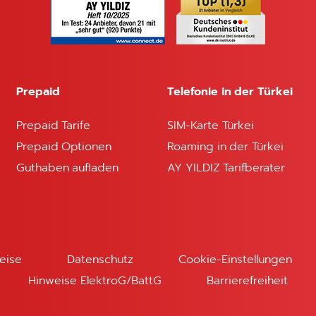
es Auswärtigen Amts hilft
itzerwarnung!
Prepaid
Telefonie in der Türkei
Prepaid Tarife
SIM-Karte Türkei
Prepaid Optionen
Roaming in der Türkei
Guthaben aufladen
AY YILDIZ Tarifberater
i nicht nur diverse Staaten, sondern überquerst auch etli
chisch, Ungarisch oder Bulgarisch? Und damit die Verstän
ne Übersetzungs-App geradezu an. So kannst Du auch genau
nüber sagen will. Und falls es mal einen Moment dauert, d
versal und hilft in jeder Sprache weiter.
eise
Datenschutz
Cookie-Einstellungen
Hinweise ElektroG/BattG
Barrierefreiheit
ingkosten zu sparen. Wir haben Dir eine Übersicht mit ver