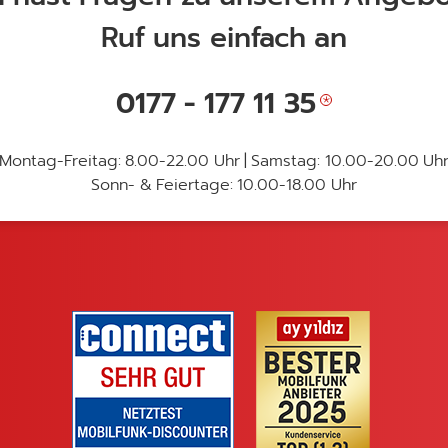
Ruf uns einfach an
PS
n, Google Maps und Sygic GPS Navigation landeten beim Te
0177 - 177 11 35
 1,9 bis 2,1. Dabei ist Google Maps kostenlos, während die
 Google eine Internetverbindung vorteilhaft, auch wenn sich
TomTom GO und Sygic GPS arbeiten auch offline.
Montag-Freitag: 8.00-22.00 Uhr
|
Samstag: 10.00-20.00 Uh
Sonn- & Feiertage: 10.00-18.00 Uhr
laystore
TomTom GO im Playstore
 Du immer gut vorbereitet. Ganz gleich, durch welche Trans
iften gelten und wo Du bei der Geschwindigkeit aufpassen sol