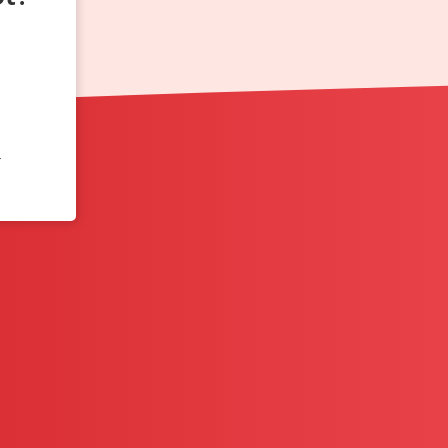
st der Stiftung Warentest
 TomTom und Sygic Lösungen
 einzelne Kartenausschnitte
r
itländer Dich
ltest.