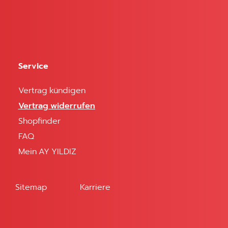
Service
Vertrag kündigen
Vertrag widerrufen
Shopfinder
che
FAQ
digung nicht
Mein AY YILDIZ
e Details
as
Sitemap
Karriere
schiedenen