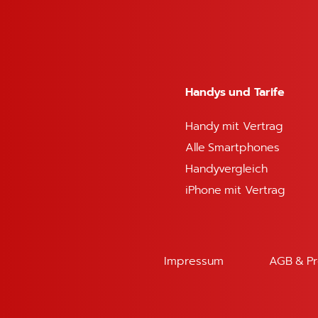
App Sicher reisen – Die App d
App Blitzer Pro – Achtung, Bl
Handys und Tarife
Handy mit Vertrag
Alle Smartphones
Übersetzungs-Apps
Handyvergleich
Je nach Route durchquerst Du auf dem Weg in die Türke
iPhone mit Vertrag
Sprachgrenzen. Doch wer spricht schon fließend Tsche
nur mit Händen und Füßen möglich ist, bietet sich ei
korrekt ausdrücken und verstehst exakt, was Dein Gege
Smartphone aus der Tasche zu holen: Ein Lächeln gilt uni
Impressum
AGB & Pr
Tipp:
Nutze eine App, die offline funktioniert um Roam
Übersetzungsapps zusammengestellt.