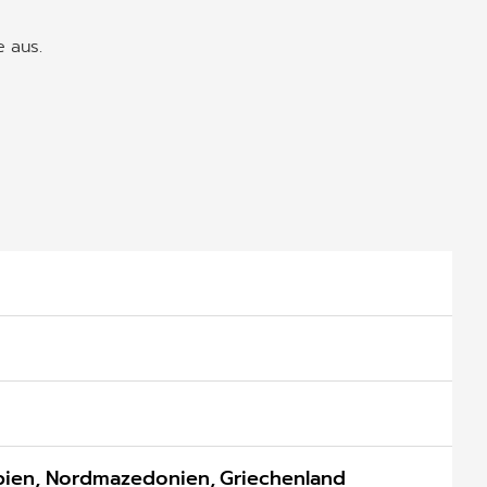
e aus.
m
rbien, Nordmazedonien, Griechenland