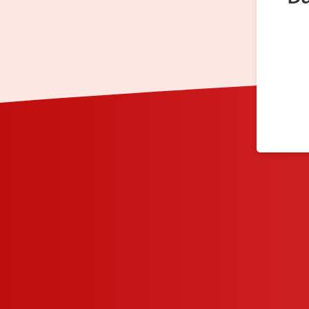
Tomtom Go, Google Maps und Sygic G
Die Android Apps TomTom GO Navigatio
auf den ersten Plätzen – mit Noten von
kostenpflichtig sind. Allerdings ist bei
downloaden und offline nutzen lassen. 
Google Maps im Playstore
Sygic im P
Blitzer- und Reisewarnung-Apps
Mit unseren Apps für Blitzer- und Reisewarnungen bist
die Reise führt. So erfährst Du u.a., welche Zollvorschr