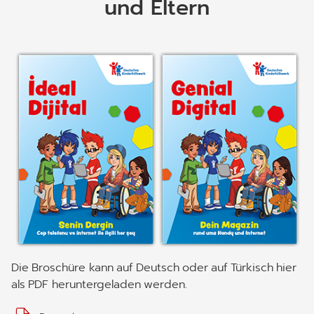
und Eltern
Lässt man sie ohne jede Vorbereitung auf die schöne
neue Medienwelt los, kann das schwer zu
kontrollierende Folgen haben.
Wenn die Kinder plötzlich mit Spam zugemüllt werden,
aus Versehen oder aus Unwissenheit ein Abo
abgeschlossen haben, das ihr Guthaben frisst oder
mit Cybermobbing konfrontiert werden, ist die Freude
am Handy schnell vorbei. Die grundlegenden
Informationen über Möglichkeiten und Risiken der
Smartphones sollten Kinder und Eltern also vor dem
ersten Smartphone geklärt haben.
Die Broschüre kann auf Deutsch oder auf Türkisch hier
als PDF heruntergeladen werden.