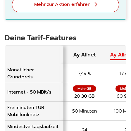
Mehr zur Aktion erfahren
Deine Tarif-Features
Ay Allnet
Ay Allne
Monatlicher
7,49
€
17,9
Grundpreis
Mehr GB
Mehr 
Internet -
50 MBit/s
20
30 GB
60
90
Freiminuten
TUR
50 Minuten
100 Min
Mobilfunknetz
Mindestvertagslaufzeit
24
24