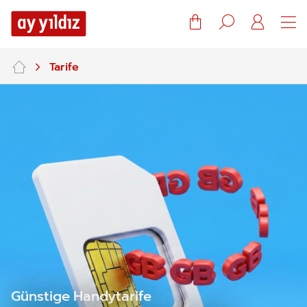
Warenkorb
Suche
Mein
Konto
Tarife
Günstige Handytarife