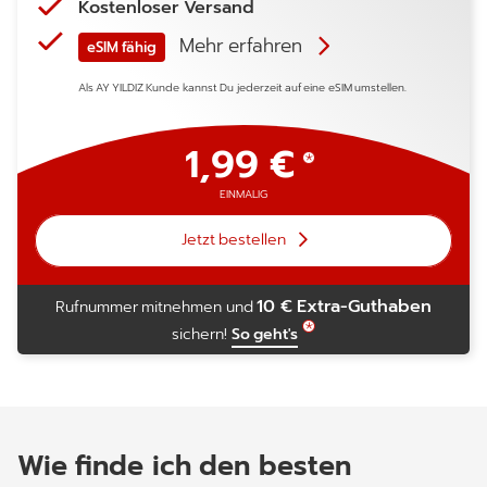
Kostenloser Versand
Mehr erfahren
eSIM fähig
Als
AY YILDIZ
Kunde kannst Du jederzeit auf eine eSIM umstellen.
1,99 €
EINMALIG
Jetzt bestellen
10 € Extra-Guthaben
Rufnummer mitnehmen und
sichern!
So geht's
Wie finde ich den besten