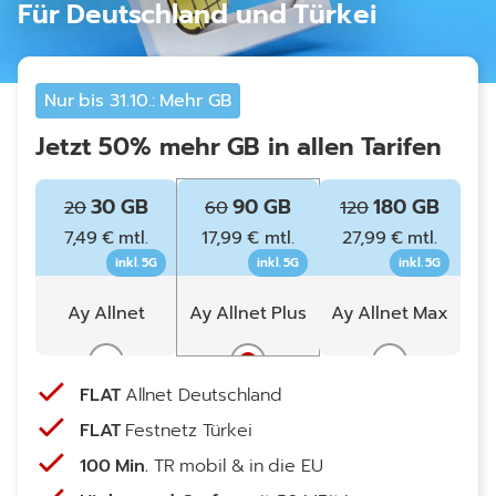
Für Deutschland und Türkei
Nur bis 31.10.: Mehr GB
Jetzt 50% mehr GB in allen Tarifen
30 GB
90 GB
180 GB
20
60
120
7,49 € mtl.
17,99 € mtl.
27,99 € mtl.
inkl. 5G
inkl. 5G
inkl. 5G
Ay Allnet
Ay Allnet Plus
Ay Allnet Max
FLAT
Allnet Deutschland
FLAT
Festnetz Türkei
100 Min.
TR mobil & in die EU