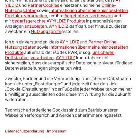
Handys und Tarife
Prepaid
Telefonie in der Türkei
Service
Impressum
AGB & Preise
Datenschutz
Cookie-Einstellungen
Sitemap
Karriere
Hinweise ElektroG/BattG
Barrierefreiheit