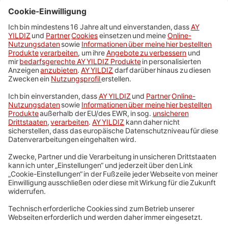
Smart Optionen
Türkei Roaming
Handyvertrag trotz Schufa
Telefonie in der Türkei
SIM-Karte Türkei
Roaming in der Türkei
AY YILDIZ Tarifberater
Service
Vertrag kündigen
Shopfinder
FAQ
Mein AY YILDIZ
Impressum
AGB & Preise
Datenschutz
Cookie-Einstellungen