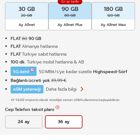
En iyi tarife
30 GB
90 GB
180 GB
20 GB
60 GB
120 GB
Ay Allnet
Ay Allnet Plus
Ay Allnet Max
FLAT
60
90 GB
FLAT
Almanya hatlarına
FLAT
Türkiye sabit hatlarına
100 dk.
Türkiye mobil hatlarına & AB
50 MBit/s'ye kadar süratle
Highspeed-Sörf
5G dahil
Bağlantı ücreti yok
39,99 €
Daha fazla bilgi
eSIM yeteneği
AY YILDIZ
müşterisi olarak istediğin zaman eSIM kullanımına başlayabilirsin.
Cep Telefon taksit plani
24 ay
36 ay