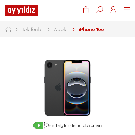
Warenkorb
Suche
Mein
Konto
Telefonlar
Apple
iPhone 16e
Ürün bilgilendirme dökümanı