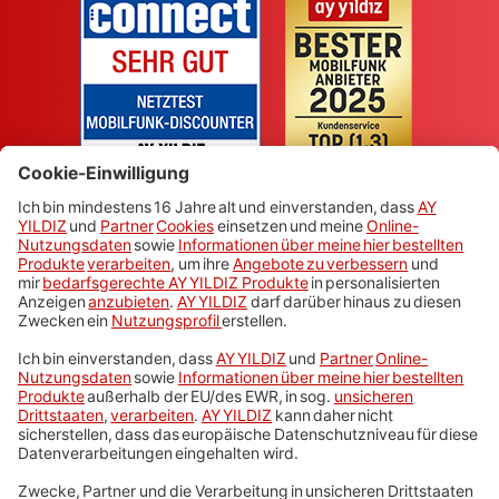
Cep telefonları ve tarifeler
Faturasız
Türkiye'de telefon görüşmeleri
Hizmetler