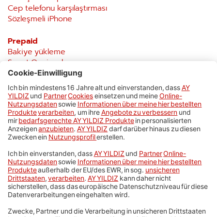
Cep telefonu karşılaştırması
Sözleşmeli iPhone
Prepaid
Bakiye yükleme
Smart Opsiyonları
Türkei Roaming
Schufa'sız hat
Türkiye görüşmeleri
Türkiye SIM kartı
Türkiye‘de Roaming
AY YILDIZ tarife danışmanı
Servis
Sözleşme feshi
Shop bulucu
SSS
Mein AY YILDIZ