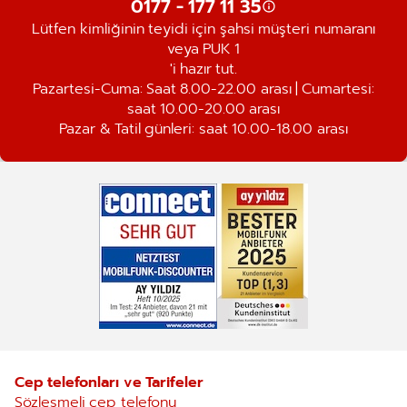
0177 - 177 11 35
Lütfen kimliğinin teyidi için şahsi müşteri numaranı
veya PUK 1
'i hazır tut.
Pazartesi-Cuma: Saat 8.00-22.00 arası | Cumartesi:
saat 10.00-20.00 arası
Pazar & Tatil günleri: saat 10.00-18.00 arası
Cep telefonları ve Tarifeler
Sözleşmeli cep telefonu