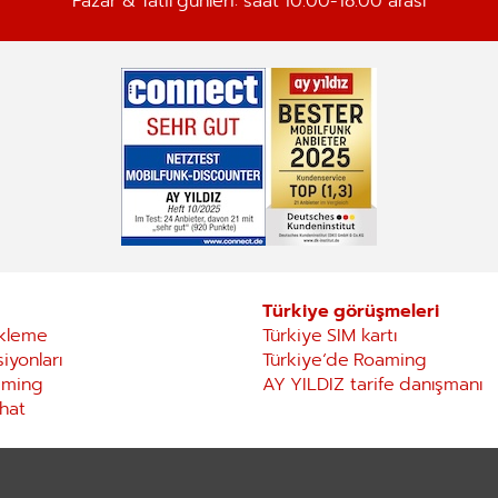
Pazar & Tatil günleri: saat 10.00-18.00 arası
Türkiye görüşmeleri
ükleme
Türkiye SIM kartı
iyonları
Türkiye‘de Roaming
aming
AY YILDIZ tarife danışmanı
 hat