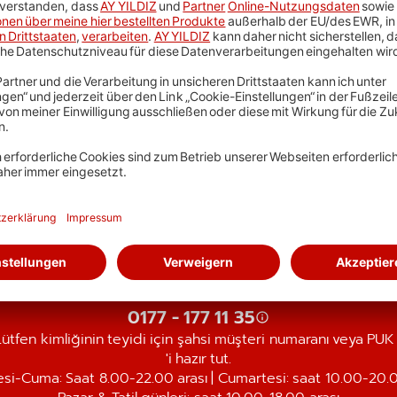
en wir dich hier.
Teklifimiz ile ilgili soruların mı var?
Bizi hemen ara
0177 - 177 11 35
Lütfen kimliğinin teyidi için şahsi müşteri numaranı veya PUK 
'i hazır tut.
esi-Cuma: Saat 8.00-22.00 arası | Cumartesi: saat 10.00-20.0