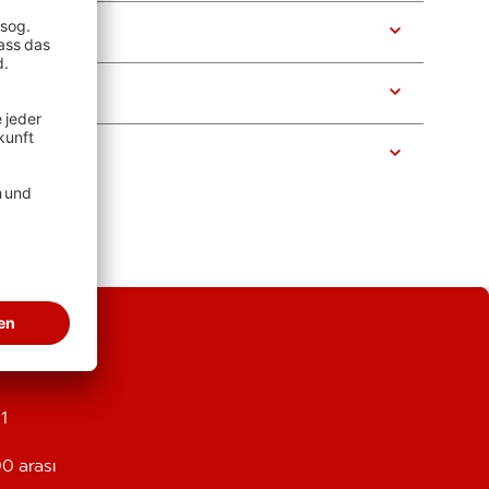
1
0 arası