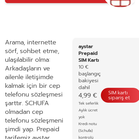
Arama, internette
aystar
sörf, sohbet etme,
Prepaid
ulaşılabilir olma:
SIM Kartı
10 €
Arkadaşların ve
başlangıç
ailenle iletişimde
bakiyesi
kalmak için bir cep
dahil
SIM kartı
telefonu sözleşmesi
4,99 €
sipariş et
şarttır. SCHUFA
Tek seferlik
olmadan cep
Aylık ücret
yok
telefonu sözleşmeni
Kredi notu
şimdi yap. Prepaid
(Schufa)
tarifemiz aystar
kontrolü