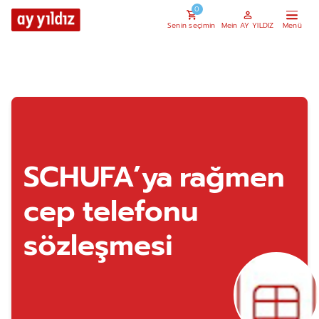
0
Senin seçimin
Mein AY YILDIZ
SCHUFA’ya rağmen
cep telefonu
sözleşmesi