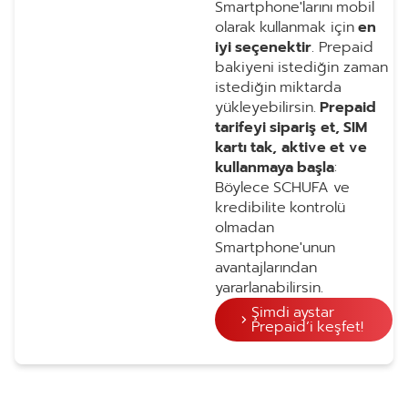
Smartphone'larını mobil
olarak kullanmak için
en
iyi seçenektir
. Prepaid
bakiyeni istediğin zaman
istediğin miktarda
yükleyebilirsin.
Prepaid
tarifeyi sipariş et, SIM
kartı tak, aktive et ve
kullanmaya başla
:
Böylece SCHUFA ve
kredibilite kontrolü
olmadan
Smartphone'unun
avantajlarından
yararlanabilirsin.
Şimdi aystar
Prepaid’i keşfet!